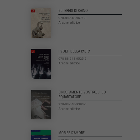
GLI EREDI DI CAINO
978-88-548-9671-0
Aracne editrice
I VOLTI DELLA PAURA
978-88-548-9525-6
Aracne editrice
SINCERAMENTE VOSTRO, J. LO
SQUARTATORE
978-88-548-9390-0
Aracne editrice
MORIRE D’AMORE