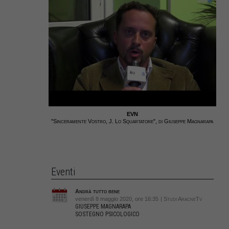
EVN
"Sinceramente Vostro, J. Lo Squartatore", di Giuseppe Magnarapa
Eventi
Andrà tutto bene
venerdì 8 maggio 2020, ore 16:35
| Studi AracneTv
GIUSEPPE MAGNARAPA
SOSTEGNO PSICOLOGICO