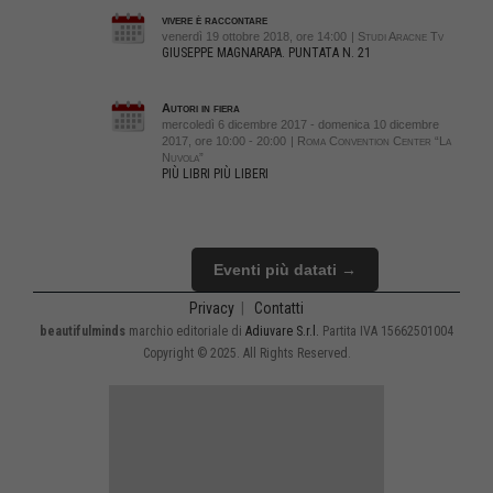
vivere è raccontare
venerdì 19 ottobre 2018, ore 14:00
| Studi Aracne Tv
GIUSEPPE MAGNARAPA. PUNTATA N. 21
Autori in fiera
mercoledì 6 dicembre 2017 - domenica 10 dicembre
2017, ore 10:00 - 20:00
| Roma Convention Center “La
Nuvola”
PIÙ LIBRI PIÙ LIBERI
Eventi più datati →
Privacy
|
Contatti
beautifulminds
marchio editoriale di
Adiuvare S.r.l.
Partita IVA 15662501004
Copyright © 2025. All Rights Reserved.