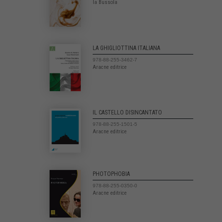
la Bussola
LA GHIGLIOTTINA ITALIANA
978-88-255-3462-7
Aracne editrice
IL CASTELLO DISINCANTATO
978-88-255-1501-5
Aracne editrice
PHOTOPHOBIA
978-88-255-0350-0
Aracne editrice