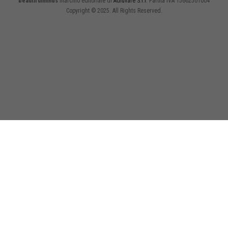
beautifulminds
marchio editoriale di
Adiuvare S.r.l.
Partita IVA 15662501004
Copyright © 2025. All Rights Reserved.