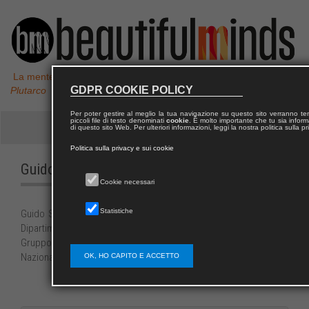
La mente non è un vaso da riempire, ma un fuoco da accendere,
GDPR COOKIE POLICY
Plutarco
Per poter gestire al meglio la tua navigazione su questo sito verranno 
piccoli file di testo denominati
cookie
. È molto importante che tu sia informa
di questo sito Web. Per ulteriori informazioni, leggi la nostra politica sulla p
Politica sulla privacy e sui cookie
Guido
SARCHIELLI
Cookie necessari
Statistiche
Guido Sarchielli, Professore ordinario di Psicologia del lavoro,
Dipartimento di Psicologia, Università di Bologna; membro del
Gruppo di lavoro sullo Stress Lavoro-correlato del Consiglio
Nazionale Ordine Psicologi.
OK, HO CAPITO E ACCETTO