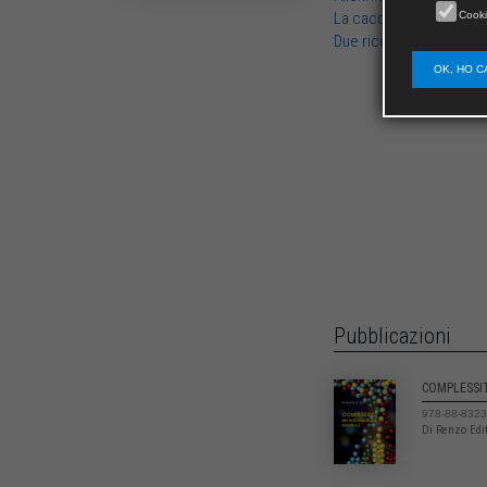
Cooki
La caccia alla materia o
Due ricercatori scopron
OK, HO C
Pubblicazioni
COMPLESSI
978-88-8323
Di Renzo Edi