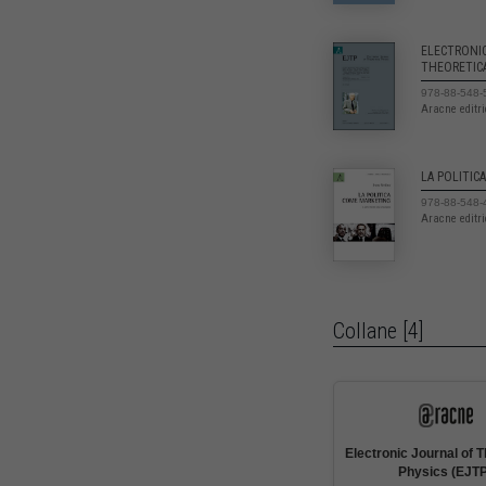
ELECTRONI
THEORETIC
978-88-548-
Aracne editr
LA POLITIC
978-88-548-
Aracne editr
Collane [4]
Electronic Journal of T
Physics (EJT