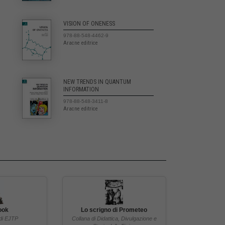
VISION OF ONENESS
978-88-548-4462-9
Aracne editrice
NEW TRENDS IN QUANTUM
INFORMATION
978-88-548-3411-8
Aracne editrice
ook
Lo scrigno di Prometeo
di EJTP
Collana di Didattica, Divulgazione e