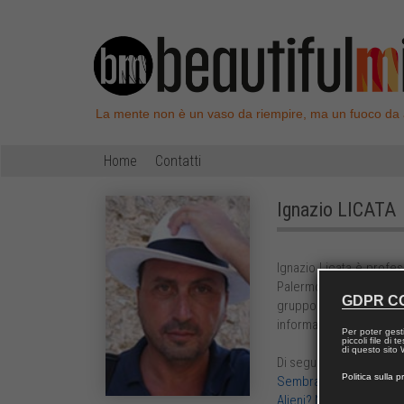
La mente non è un vaso da riempire, ma un fuoco da
Home
Contatti
Ignazio
LICATA
Ignazio Licata è profess
Palermo. Le sue attivi
GDPR C
gruppo alla cosmologia 
informatica.
Per poter gest
piccoli file di
di questo sito W
Di seguito articoli relati
Politica sulla p
Sembravano alieni, ma 
Alieni? No, Materia Osc