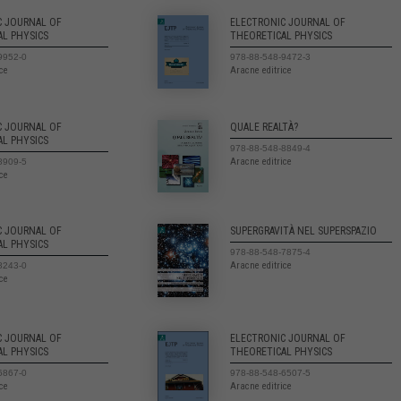
C JOURNAL OF
ELECTRONIC JOURNAL OF
AL PHYSICS
THEORETICAL PHYSICS
9952-0
978-88-548-9472-3
ice
Aracne editrice
C JOURNAL OF
QUALE REALTÀ?
AL PHYSICS
978-88-548-8849-4
Aracne editrice
8909-5
ice
C JOURNAL OF
SUPERGRAVITÀ NEL SUPERSPAZIO
AL PHYSICS
978-88-548-7875-4
Aracne editrice
8243-0
ice
C JOURNAL OF
ELECTRONIC JOURNAL OF
AL PHYSICS
THEORETICAL PHYSICS
6867-0
978-88-548-6507-5
ice
Aracne editrice