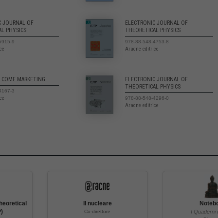
C JOURNAL OF
ELECTRONIC JOURNAL OF
AL PHYSICS
THEORETICAL PHYSICS
5915-9
978-88-548-4753-8
ice
Aracne editrice
A COME MARKETING
ELECTRONIC JOURNAL OF
THEORETICAL PHYSICS
4167-3
ice
978-88-548-4296-0
Aracne editrice
heoretical
Il nucleare
Noteb
P)
Co-direttore
I Quaderni 