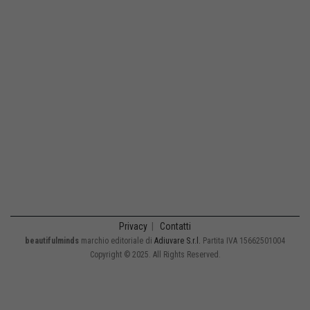
Privacy
|
Contatti
beautifulminds
marchio editoriale di
Adiuvare S.r.l.
Partita IVA 15662501004
Copyright © 2025. All Rights Reserved.