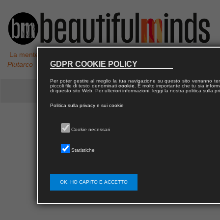
La mente non è un vaso da riempire, ma un fuoco da accendere,
GDPR COOKIE POLICY
Plutarco
Per poter gestire al meglio la tua navigazione su questo sito verranno 
piccoli file di testo denominati
cookie
. È molto importante che tu sia informa
di questo sito Web. Per ulteriori informazioni, leggi la nostra politica sulla p
Politica sulla privacy e sui cookie
Cookie necessari
Errore
Statistiche
Questa pagina non esiste
OK, HO CAPITO E ACCETTO