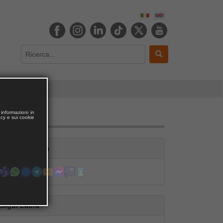
informazioni in
acy e sui cookie
Contatta Laura
Segui Laura