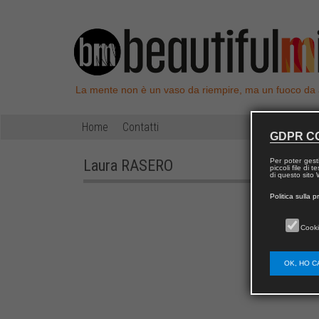
La mente non è un vaso da riempire, ma un fuoco da
Home
Contatti
GDPR C
Laura
RASERO
Per poter gest
piccoli file di
di questo sito W
Politica sulla p
Cooki
OK, HO C