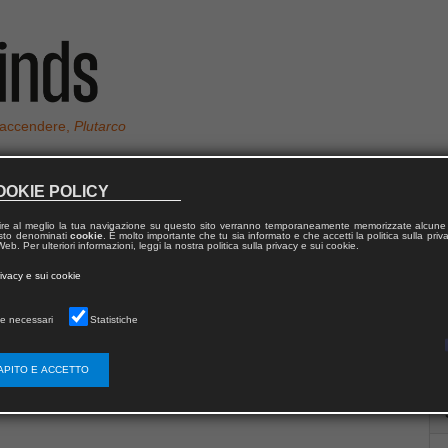
 accendere,
Plutarco
OOKIE POLICY
ire al meglio la tua navigazione su questo sito verranno temporaneamente memorizzate alcune 
 testo denominati
cookie
. È molto importante che tu sia informato e che accetti la politica sulla priv
eb. Per ulteriori informazioni, leggi la nostra politica sulla privacy e sui cookie.
rivacy e sui cookie
e necessari
Statistiche
APITO E ACCETTO