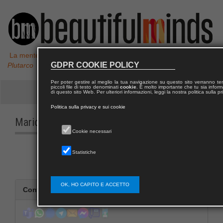
La mente non è un vaso da riempire, ma un fuoco da accendere,
GDPR COOKIE POLICY
Plutarco
Per poter gestire al meglio la tua navigazione su questo sito verranno 
piccoli file di testo denominati
cookie
. È molto importante che tu sia informa
di questo sito Web. Per ulteriori informazioni, leggi la nostra politica sulla p
Politica sulla privacy e sui cookie
Mario
TIMIO
Cookie necessari
Statistiche
OK, HO CAPITO E ACCETTO
Contatta Mario