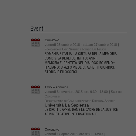
Eventi
Convegno
venerdì 26 ottobre 2018 - sabato 27 ottobre 2018
|
Fondazione Ugo Spirito e Renzo De Felice
ROMANIA E ITALIA. LA CULTURA DELLA MEMORIA
CONDIVISA DEGLI ULTIMI 100 ANNI
MEMORIA E IDENTITÀ NEL DIALOGO ROMENO–
ITALIANO: SPAZI SIMBOLICI, ASPETTI GIURIDICI,
STORICI E FILOSOFICI
Tavola rotonda
venerdì 6 novembre 2015, ore 9:30 - 18:00
| Sala dei
Congressi
Dipartimento di Comunicazione e Ricerca Sociale
Università La Sapienza
LE DROIT D’APPEL DANS LE CADRE DE LA JUSTICE
ADMINISTRATIVE INTERNATIONALE
Convegno
venerdì 17 aprile 2015, ore 9:30 - 13:00
|