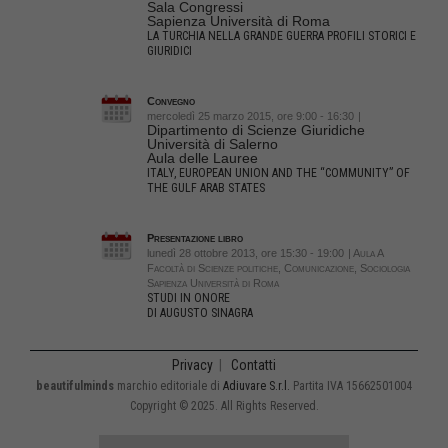
Sala Congressi
Sapienza Università di Roma
LA TURCHIA NELLA GRANDE GUERRA PROFILI STORICI E
GIURIDICI
Convegno
mercoledì 25 marzo 2015, ore 9:00 - 16:30
|
Dipartimento di Scienze Giuridiche
Università di Salerno
Aula delle Lauree
ITALY, EUROPEAN UNION AND THE “COMMUNITY” OF
THE GULF ARAB STATES
Presentazione libro
lunedì 28 ottobre 2013, ore 15:30 - 19:00
| Aula A
Facoltà di Scienze politiche, Comunicazione, Sociologia
Sapienza Università di Roma
STUDI IN ONORE
DI AUGUSTO SINAGRA
Privacy
|
Contatti
beautifulminds
marchio editoriale di
Adiuvare S.r.l.
Partita IVA 15662501004
Copyright © 2025. All Rights Reserved.