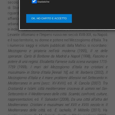
secolo XVIII, Società Italiana delle Storiche, Associazione Italiana
Statistiche
di Storia Urbana). Le sue ricerche sull’Europa mediterranea
riguardano istituzioni, economia, società. A tali tematiche si è
affiancato l’interesse per la storia politica e diplomatica, la storia
OK, HO CAPITO E ACCETTO
urbana e più di recente la gender history, che si è concretizzato
in indagini sulle relazioni diplomatiche e commerciali tra Napoli, il
Levante ottomano e l’Impero russo nei secoli XVIII-XIX, su Napoli
e il suo territorio, su donne e potere nel Mezzogiorno d’Italia. Tra
i numerosi saggi e volumi pubblicati dalla Mafrici si ricordano:
Mezzogiorno e pirateria nell’età moderna
(1995),
Il re delle
speranze. Carlo di Borbone da Madrid a Napoli
(1998),
Fascino e
potere di una regina. Elisabetta Farnese sulla scena europea 1715-
1759
(1999);
I mari del Mezzogiorno d’Italia tra cristiani e
musulmani» in Storia d’Italia [Annali 18], ed. W. Barberis
(2002);
Il
Mezzogiorno d’Italia e il mare: problemi difensivi nel Settecento
in
Mediterraneo in armi (secc. XV-XVIII)
, ed.
R. Cancila (2007)
;
Tra
Cristianità e Islam: città mediterranee crocevia di uomini nel Sei-
Settecento
in
Il Mediterraneo delle città. Scambi, confronti, culture,
rappresentazioni
, ed.
F. Salvadori
(2008);
Da una città all’altra del
Mediterraneo. Cristiani e musulmani nel XVII e XVIII secolo
in
Il
Mediterraneo delle città
, ed.
E. Iachello, P. Militello
(2011). Ha