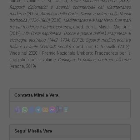
curato i volumi: G. M. Galanti,
Scritti sull’Italia moderna
(2003);
Rapporti diplomatici e scambi commerciali nel Mediterraneo
moderno
(2005);
All’ombra della Corte. Donne e potere nella Napoli
borbonica (1734-1860)
(2010);
Mediterraneo e/è Mar Nero. Due mari
tra età moderna e contemporanea
, coed. con L. Mascilli Migliorini
(2012);
Alla Corte napoletana. Donne e potere dall’età aragonese al
viceregno austriaco (1442 -1734)
(2012);
Sguardi mediterranei tra
Italia e Levante (XVII-XIX secolo)
, coed. con C. Vassallo (2012).
Vince nel 2020 il Premio Nazionale Umberto Fraccacreta per la
saggistica per il volume
Coniugare la politica, costruire alleanze
(Aracne, 2019)
Contatta Mirella Vera
Segui Mirella Vera