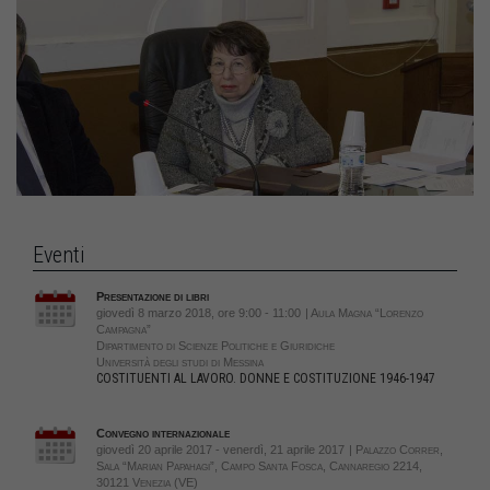
Eventi
Presentazione di libri
giovedì 8 marzo 2018, ore 9:00 - 11:00
| Aula Magna “Lorenzo
Campagna”
Dipartimento di Scienze Politiche e Giuridiche
Università degli studi di Messina
COSTITUENTI AL LAVORO. DONNE E COSTITUZIONE 1946-1947
Convegno internazionale
giovedì 20 aprile 2017 - venerdì, 21 aprile 2017
| Palazzo Correr,
Sala “Marian Papahagi”, Campo Santa Fosca, Cannaregio 2214,
30121 Venezia (VE)