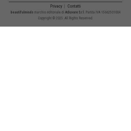
Privacy
|
Contatti
beautifulminds
marchio editoriale di
Adiuvare S.r.l.
Partita IVA 15662501004
Copyright © 2025. All Rights Reserved.