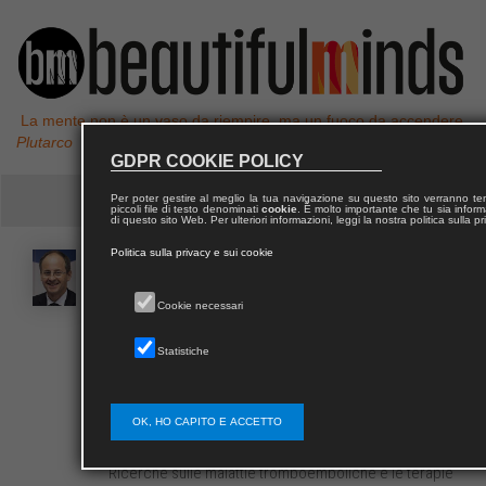
La mente non è un vaso da riempire, ma un fuoco da accendere,
Plutarco
GDPR COOKIE POLICY
Per poter gestire al meglio la tua navigazione su questo sito verranno 
piccoli file di testo denominati
cookie
. È molto importante che tu sia informa
di questo sito Web. Per ulteriori informazioni, leggi la nostra politica sulla p
Politica sulla privacy e sui cookie
Walter
AGENO
Cookie necessari
E’ professore Associato di Medicina Interna presso il
Statistiche
Dipartimento di Medicina Clinica e Sperimentale
dell’Università dell’Insubria, Varese; responsabile
dell’USD di Degenza Breve Internistica e Centro
OK, HO CAPITO E ACCETTO
Trombosi dell’Azienda Ospedaliera di Circolo
Fondazione Macchi di Varese; direttore del Centro
Ricerche sulle malattie tromboemboliche e le terapie