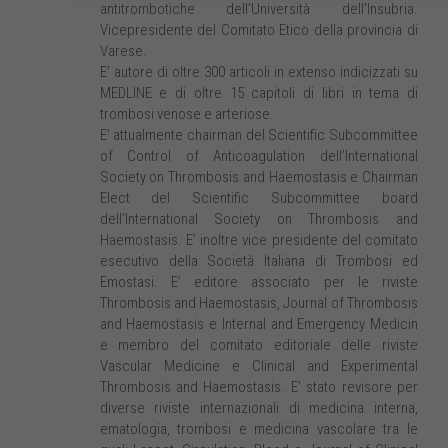
antitrombotiche dell’Università dell’Insubria.
Vicepresidente del Comitato Etico della provincia di
Varese.
E’ autore di oltre 300 articoli in extenso indicizzati su
MEDLINE e di oltre 15 capitoli di libri in tema di
trombosi venose e arteriose.
E’ attualmente chairman del Scientific Subcommittee
of Control of Anticoagulation dell’International
Society on Thrombosis and Haemostasis e Chairman
Elect del Scientific Subcommittee board
dell’International Society on Thrombosis and
Haemostasis. E’ inoltre vice presidente del comitato
esecutivo della Società Italiana di Trombosi ed
Emostasi. E’ editore associato per le riviste
Thrombosis and Haemostasis, Journal of Thrombosis
and Haemostasis e Internal and Emergency Medicin
e membro del comitato editoriale delle riviste
Vascular Medicine e Clinical and Experimental
Thrombosis and Haemostasis. E’ stato revisore per
diverse riviste internazionali di medicina interna,
ematologia, trombosi e medicina vascolare tra le